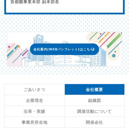
首都圏事業本部 副本部長
会社案内(WEBパンフレット)はこちら
ごあいさつ
会社概要
企業理念
組織図
沿革・実績
調達活動について
事業所所在地
関係会社